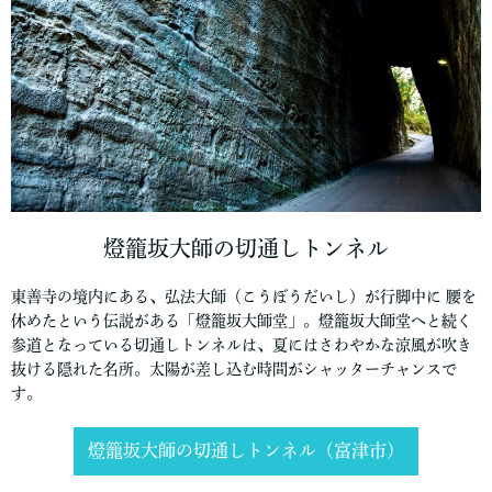
燈籠坂大師の切通しトンネル
東善寺の境内にある、弘法大師（こうぼうだいし）が行脚中に 腰を
休めたという伝説がある「燈籠坂大師堂」。燈籠坂大師堂へと続く
参道となっている切通しトンネルは、夏にはさわやかな涼風が吹き
抜ける隠れた名所。太陽が差し込む時間がシャッターチャンスで
す。
燈籠坂大師の切通しトンネル（富津市）