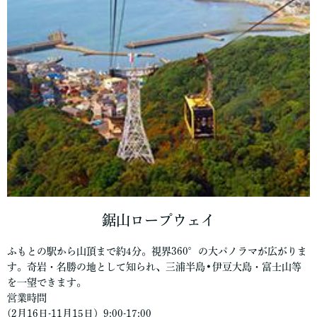
鋸山ロープウェイ
ふもとの駅から山頂まで約4分。視界360°の大パノラマが広がりま
す。奇岩・名勝の地として知られ、三浦半島•伊豆大島・富士山等
を一望できます。
営業時問
(2月16日-11月15日）9:00-17:00