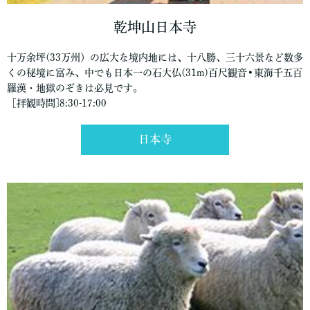
乾坤山日本寺
十万余坪(33万州）の広大な境内地には、十八勝、三十六景など数多
くの秘境に富み、中でも日本一の石大仏(31m)百尺観音•東海千五百
羅漢・地獄のぞきは必見です。
［拝観時問]8:30-17:00
日本寺